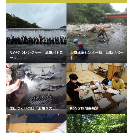
ながぐつレンジャー「魚道パトロ
大成児童センター様 活動サポー
ール」
ト
里山づくりの日「炭焼きの日」
KoNG19期生補講