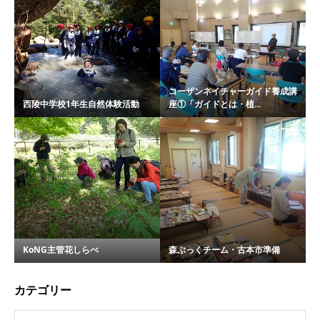
コーザンネイチャーガイド養成講
西陵中学校1年生自然体験活動
座①「ガイドとは・植...
KoNG主管花しらべ
森ぶっくチーム・古本市準備
カテゴリー