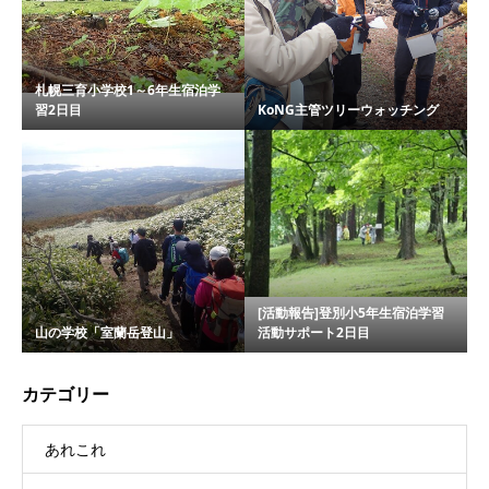
札幌三育小学校1～6年生宿泊学
習2日目
KoNG主管ツリーウォッチング
[活動報告]登別小5年生宿泊学習
山の学校「室蘭岳登山」
活動サポート2日目
カテゴリー
あれこれ