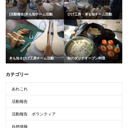
[活動報告]木も知チーム活動
ひげ工房・木も知チーム活動
木も知＆ひげ工房チーム活動
秋のダッチオーブン料理
カテゴリー
あれこれ
活動報告
活動報告 ボランティア
自然情報