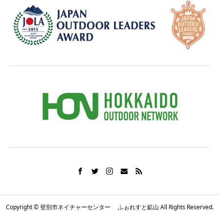
Copyright © 登別市ネイチャーセンター ふぉれすと鉱山 All Rights Reserved.