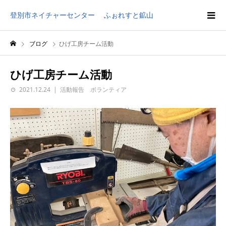
登別市ネイチャーセンター ふぉれすと鉱山
ブログ
ひげ工房チーム活動
ひげ工房チーム活動
2021.12.24
活動報告 ボランティア