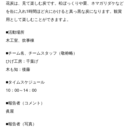
花炭は、見て楽しむ炭です。松ぼっくりや栗、ネマガリダケなど
を缶に入れ1時間ほど火にかけると真っ黒な炭になります。観賞
用として楽しむことができますよ。
■活動場所
木工室、炊事棟
■チーム名、チームスタッフ（敬称略）
ひげ工房：千葉げ
木も知：後藤
■タイムスケジュール
10：00～14：00
■報告者（コメント）
眞屋
■報告者（写真）