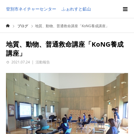
登別市ネイチャーセンター ふぉれすと鉱山
ブログ
地質、動物、普通救命講座「KoNG養成講座」
地質、動物、普通救命講座「KoNG養成
講座」
2021.07.24
活動報告