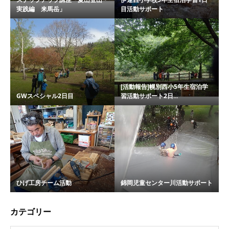
実践編 来馬岳」
目活動サポート
[活動報告]幌別西小5年生宿泊学
GWスペシャル2日目
習活動サポート2日...
ひげ工房チーム活動
錦岡児童センター川活動サポート
カテゴリー