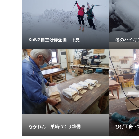
KoNG自主研修企画・下見
冬のハイキ
ながれん、巣箱づくり準備
ひげ工房・