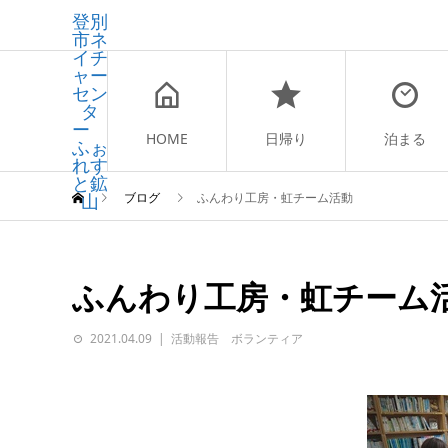
登別
市ネ
イチ
ャー
セン
タ
ー
HOME
日帰り
泊まる
ふぉ
れす
と鉱
山
ブログ
ふんわり工房・虹チーム活動
ふんわり工房・虹チーム
2021.04.09
活動報告 ボランティア