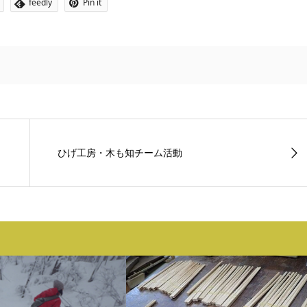
feedly
Pin it
ひげ工房・木も知チーム活動