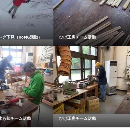
ング下見（KoNG活動）
ひげ工房チーム活動
木も知チーム活動
ひげ工房チーム活動