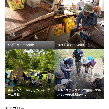
ひげ工房チーム活動
ひげ工房チーム活動
森キャンチーム×ととのい部 チ
KoNGステップアップ講座「マル
ーム活動
ハナバチの生態から...
カテゴリー