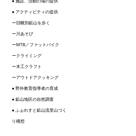
● 施設、活動の場の提供
● アクティビティの提供
ー旧幌別鉱山を歩く
ー川あそび
ーMTB／ファットバイク
ークライミング
ー木工クラフト
ーアウトドアクッキング
● 野外教育指導者の育成
● 鉱山地区の自然調査
● ふぉれすと鉱山流里山づく
り構想