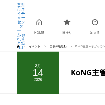
登別
市ネ
イチ
ャー
セン
タ
ー
HOME
日帰り
泊まる
ふぉ
れす
と鉱
山
イベント
自然体験活動
KoNG主管～子どもの
3月
14
KoNG
2026