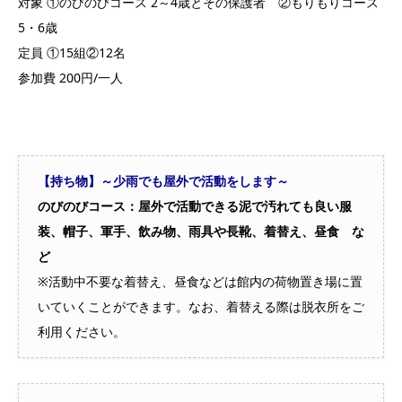
対象 ①のびのびコース 2～4歳とその保護者 ②もりもりコース
5・6歳
定員 ①15組②12名
参加費 200円/一人
【持ち物】～少雨でも屋外で活動をします～
のびのびコース：屋外で活動できる泥で汚れても良い服
装、帽子、軍手、飲み物、雨具や長靴、着替え、昼食 な
ど
※活動中不要な着替え、昼食などは館内の荷物置き場に置
いていくことができます。なお、着替える際は脱衣所をご
利用ください。