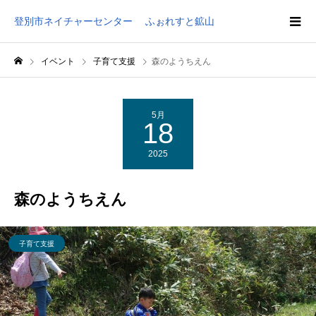
登別市ネイチャーセンター ふぉれすと鉱山
イベント
子育て支援
森のようちえん
5月
18
2025
森のようちえん
子育て支援