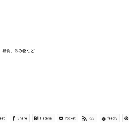
、昼食、飲み物など
eet
Share
Hatena
Pocket
RSS
feedly