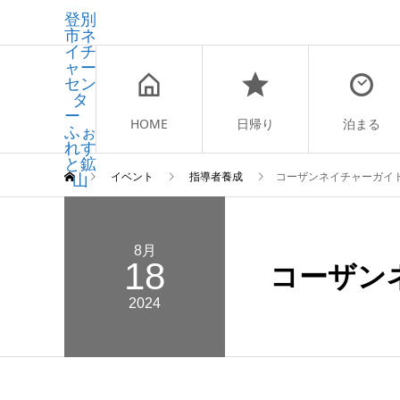
登別
市ネ
イチ
ャー
セン
タ
ー
HOME
日帰り
泊まる
ふぉ
れす
と鉱
山
イベント
指導者養成
コーザンネイチャーガイ
8月
18
コーザン
2024