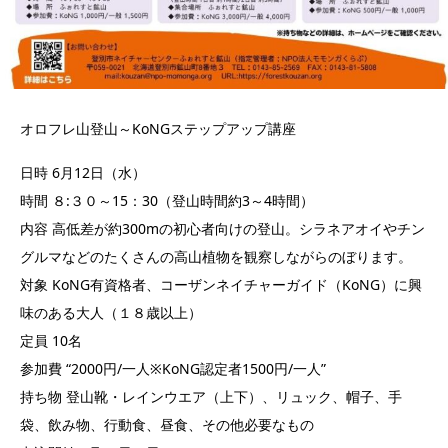
オロフレ山登山～KoNGステップアップ講座
日時 6月12日（水）
時間 ８:３０～15：30（登山時間約3～4時間）
内容 高低差が約300mの初心者向けの登山。シラネアオイやチン
グルマなどのたくさんの高山植物を観察しながらのぼります。
対象 KoNG有資格者、コーザンネイチャーガイド（KoNG）に興
味のある大人（１８歳以上）
定員 10名
参加費 “2000円/一人※KoNG認定者1500円/一人”
持ち物 登山靴・レインウエア（上下）、リュック、帽子、手
袋、飲み物、行動食、昼食、その他必要なもの