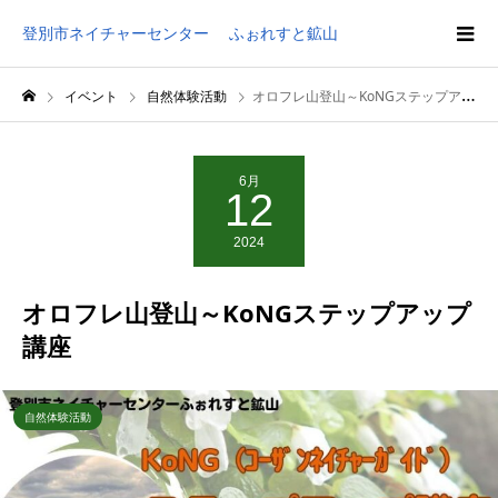
登別市ネイチャーセンター ふぉれすと鉱山
イベント
自然体験活動
オロフレ山登山～KoNGステップアップ講座
6月
12
2024
オロフレ山登山～KoNGステップアップ
講座
自然体験活動