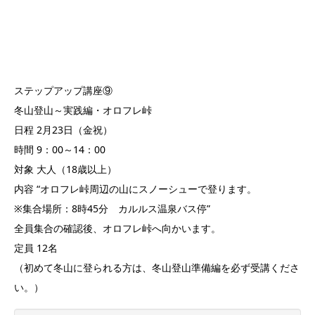
ステップアップ講座⑨
冬山登山～実践編・オロフレ峠
日程 2月23日（金祝）
時間 9：00～14：00
対象 大人（18歳以上）
内容 “オロフレ峠周辺の山にスノーシューで登ります。
※集合場所：8時45分 カルルス温泉バス停”
全員集合の確認後、オロフレ峠へ向かいます。
定員 12名
（初めて冬山に登られる方は、冬山登山準備編を必ず受講くださ
い。）