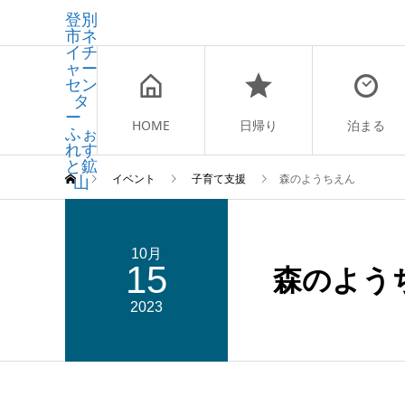
登別
市ネ
イチ
ャー
セン
タ
ー
HOME
日帰り
泊まる
ふぉ
れす
と鉱
山
イベント
子育て支援
森のようちえん
10月
15
森のよう
2023