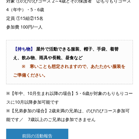
対象 ①のびのびコース 2～4歳とその保護者 ②もりもりコース
4（年中）・5・6歳
定員 ①15組②15名
参加費 100円/一人
【持ち物】
屋外で活動できる服装、帽子、手袋、着替
え、飲み物、雨具や長靴、昼食など
※ 寒いことも想定されますので、あたたかい服装を
ご準備ください。
※【年中、10月生まれ以降の場合】5・6歳が対象のもりもりコー
スに10月以降参加可能です
※【兄弟参加の場合】2歳未満の兄弟は、のびのびコース参加可
能です／ 7歳以上のご兄弟は参加できません
前回の活動報告