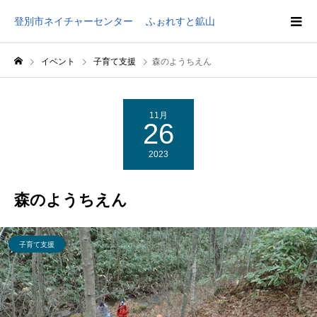
登別市ネイチャーセンター ふぉれすと鉱山
イベント
子育て支援
森のようちえん
11月
26
2023
森のようちえん
子育て支援