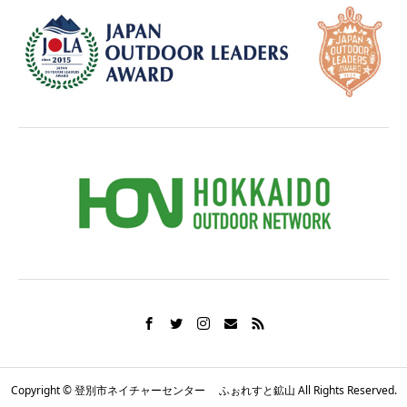
Copyright © 登別市ネイチャーセンター ふぉれすと鉱山 All Rights Reserved.