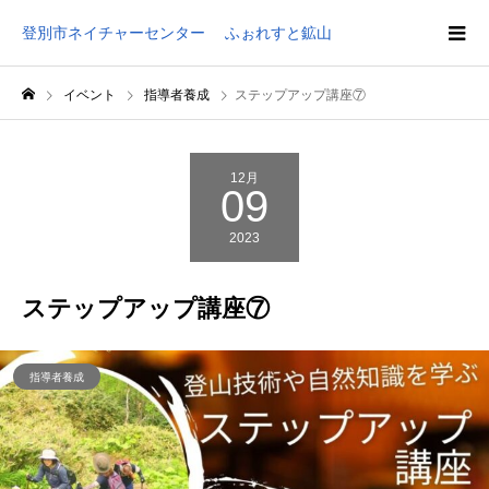
登別市ネイチャーセンター ふぉれすと鉱山
イベント
指導者養成
ステップアップ講座⑦
12月
09
2023
ステップアップ講座⑦
指導者養成