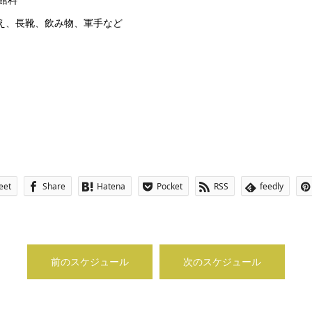
え、長靴、飲み物、軍手など
eet
Share
Hatena
Pocket
RSS
feedly
前のスケジュール
次のスケジュール