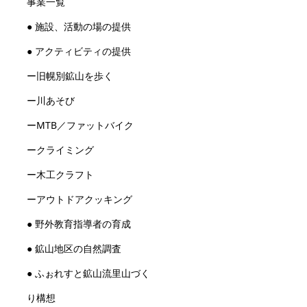
事業一覧
● 施設、活動の場の提供
● アクティビティの提供
ー旧幌別鉱山を歩く
ー川あそび
ーMTB／ファットバイク
ークライミング
ー木工クラフト
ーアウトドアクッキング
● 野外教育指導者の育成
● 鉱山地区の自然調査
● ふぉれすと鉱山流里山づく
り構想