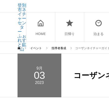
登別
市ネ
イチ
ャー
セン
タ
ー
HOME
日帰り
泊まる
ふぉ
れす
と鉱
山
イベント
指導者養成
コーザンネイチャーガイ
9月
03
コーザン
2023